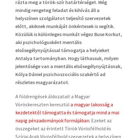
rázta meg a török-szír határtérséget. Még
mindig rengeteg feladat és kihívás áll a
helyszínen szolgálatot teljesítő szervezetek
előtt, akiknek munkáját önkéntesek is segítik.
Közülük is különleges munkát végez Buse Korkut,
aki pszichológusként mentális
elsősegélynyújtással támogatja a helyieket
Antalya tartományban. Hogy láthassuk, milyen
jelentősége van a mentális elsősegélynyújtásnak,
Kólya Dániel pszichoszociális szakértő ad
részletes magyarázatot.
A földrengések áldozatait a Magyar
Vöröskereszten keresztül
a magyar lakosság a
kezdetektől támogatta és támogatja mind a mai
napig pénzadományok formájában
. Ezeket az
összegeket az érintett Török Vörösfélhold és
Szíriai Arab Vörösfélhold szervezetek a helyszínen