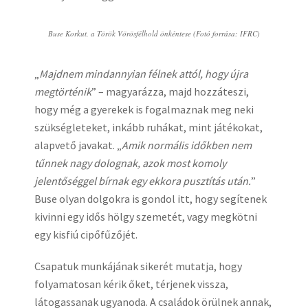
Buse Korkut, a Török Vörösfélhold önkéntese (Fotó forrása: IFRC)
„
Majdnem mindannyian félnek attól, hogy újra
megtörténik
” – magyarázza, majd hozzáteszi,
hogy még a gyerekek is fogalmaznak meg neki
szükségleteket, inkább ruhákat, mint játékokat,
alapvető javakat. „
Amik normális időkben nem
tűnnek nagy dolognak, azok most komoly
jelentőséggel bírnak egy ekkora pusztítás után.
”
Buse olyan dolgokra is gondol itt, hogy segítenek
kivinni egy idős hölgy szemetét, vagy megkötni
egy kisfiú cipőfűzőjét.
Csapatuk munkájának sikerét mutatja, hogy
folyamatosan kérik őket, térjenek vissza,
látogassanak ugyanoda. A családok örülnek annak,