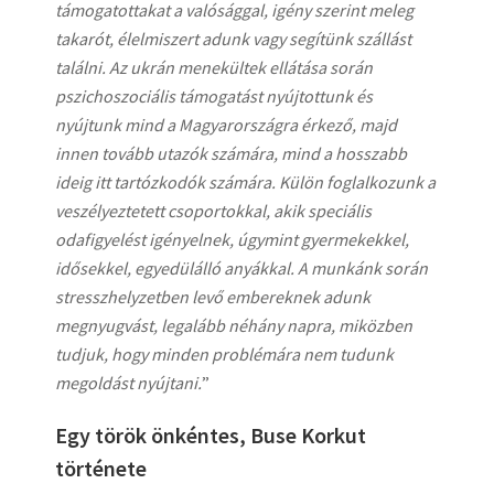
támogatottakat a valósággal, igény szerint meleg
takarót, élelmiszert adunk vagy segítünk szállást
találni. Az ukrán menekültek ellátása során
pszichoszociális támogatást nyújtottunk és
nyújtunk mind a Magyarországra érkező, majd
innen tovább utazók számára, mind a hosszabb
ideig itt tartózkodók számára. Külön foglalkozunk a
veszélyeztetett csoportokkal, akik speciális
odafigyelést igényelnek, úgymint gyermekekkel,
idősekkel, egyedülálló anyákkal. A munkánk során
stresszhelyzetben levő embereknek adunk
megnyugvást, legalább néhány napra, miközben
tudjuk, hogy minden problémára nem tudunk
megoldást nyújtani.
”
Egy török önkéntes, Buse Korkut
története