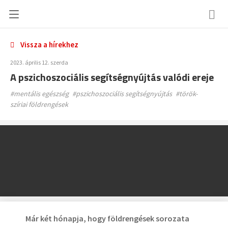
Vissza a hírekhez
2023. április 12. szerda
A pszichoszociális segítségnyújtás valódi ereje
#mentális egészség
#pszichoszociális segítségnyújtás
#török-
szíriai földrengések
Már két hónapja, hogy földrengések sorozata