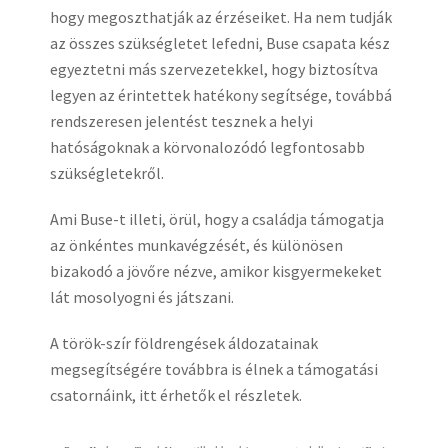
hogy megoszthatják az érzéseiket. Ha nem tudják
az összes szükségletet lefedni, Buse csapata kész
egyeztetni más szervezetekkel, hogy biztosítva
legyen az érintettek hatékony segítsége, továbbá
rendszeresen jelentést tesznek a helyi
hatóságoknak a körvonalozódó legfontosabb
szükségletekről.
Ami Buse-t illeti, örül, hogy a családja támogatja
az önkéntes munkavégzését, és különösen
bizakodó a jövőre nézve, amikor kisgyermekeket
lát mosolyogni és játszani.
A török-szír földrengések áldozatainak
megsegítségére továbbra is élnek a támogatási
csatornáink, itt érhetők el részletek.