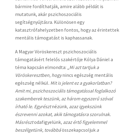
bármire fordíthatják, amire alább példát is
mutatunk, akár pszichoszociális
segítségnyújtásra. Különösen egy
katasztrófahelyzetben fontos, hogy az érintettek
mentális támogatást is kaphassanak.
A Magyar Vöröskereszt pszichoszociális
támogatásért felelős szakértője Kólya Dániel a
téma kapcsán elmondta: „
Mi azt tartjuk a
Vöröskeresztben, hogy
nincs egészség mentális
egészség nélkül
. Mit is jelent ez a gyakorlatban?
Amit mi, pszichoszociális támogatással foglalkozó
szakemberek teszünk, az három egyszerű szóval
írható le. Egyrészt
nézünk
, azaz igyekszünk
észrevenni azokat, akik támogatásra szorulnak.
Másrészt
odafigyelünk
, azaz értő figyelemmel
beszélgetünk, továbbá
összekapcsoljuk
a