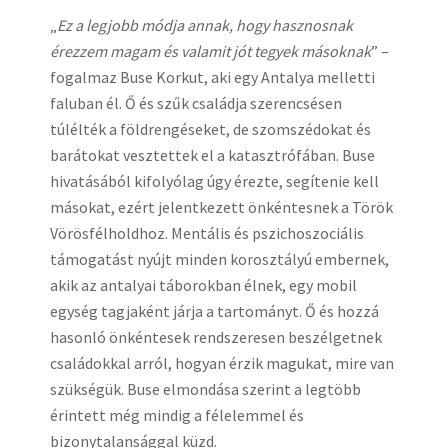
„
Ez a legjobb módja annak, hogy hasznosnak
érezzem magam és valamit jót tegyek másoknak
” –
fogalmaz Buse Korkut, aki egy Antalya melletti
faluban él. Ő és szűk családja szerencsésen
túlélték a földrengéseket, de szomszédokat és
barátokat vesztettek el a katasztrófában. Buse
hivatásából kifolyólag úgy érezte, segítenie kell
másokat, ezért jelentkezett önkéntesnek a Török
Vörösfélholdhoz. Mentális és pszichoszociális
támogatást nyújt minden korosztályú embernek,
akik az antalyai táborokban élnek, egy mobil
egység tagjaként járja a tartományt. Ő és hozzá
hasonló önkéntesek rendszeresen beszélgetnek
családokkal arról, hogyan érzik magukat, mire van
szükségük. Buse elmondása szerint a legtöbb
érintett még mindig a félelemmel és
bizonytalansággal küzd.