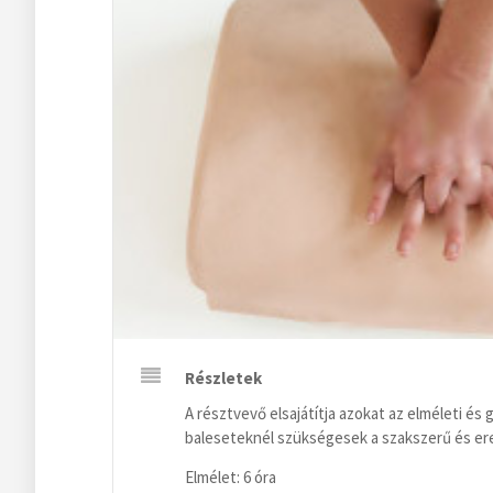
Részletek
A résztvevő elsajátítja azokat az elméleti és
baleseteknél szükségesek a szakszerű és e
Elmélet: 6 óra