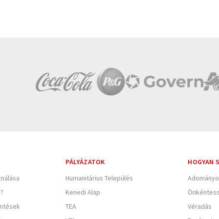
PÁLYÁZATOK
HOGYAN S
nálása
Humanitárius Település
Adományo
e?
Kenedi Alap
Önkéntes
entések
TEA
Véradás