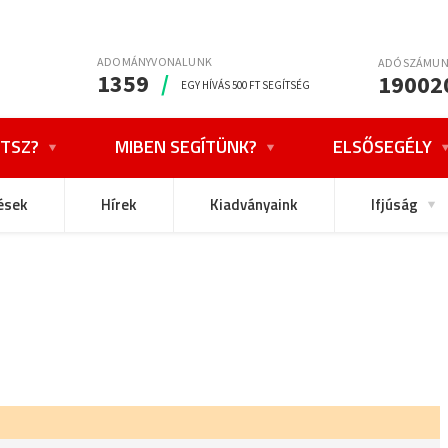
ADOMÁNYVONALUNK
ADÓSZÁMU
1359
/
19002
EGY HÍVÁS 500 FT SEGÍTSÉG
TSZ?
MIBEN SEGÍTÜNK?
ELSŐSEGÉLY
ések
Hírek
Kiadványaink
Ifjúság