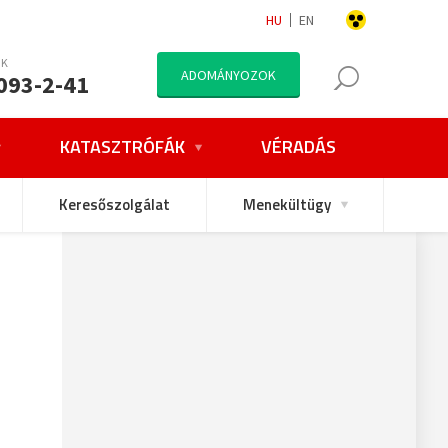
HU
EN
NK
ADOMÁNYOZOK
093-2-41
KATASZTRÓFÁK
VÉRADÁS
Keresőszolgálat
Menekültügy