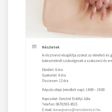
Részletek
A résztvevő elsajátítja azokat az elméleti és
baleseteknél szükségesek a szakszerű és e
Elmélet: 6 óra
Gyakorlat: 6 óra
Összesen: 12 óra
Képzés ideje (mindkét nap): 14:00 – 19:00
Kapcsolat: Geistné Erdélyi Júlia
Telefon: 0670/933-8515
E-mail:
dunaujvaros@voroskereszt.hu