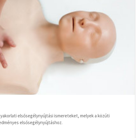
 gyakorlati elsősegélynyújtási ismereteket, melyek a közúti
redményes elsősegélynyújtáshoz.