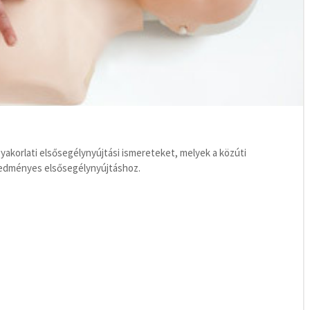
 gyakorlati elsősegélynyújtási ismereteket, melyek a közúti
redményes elsősegélynyújtáshoz.