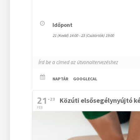
Időpont
21 (Kedd) 14:00 - 23 (Csütörtök) 19:00
NAPTÁR
GOOGLECAL
21
23
Közúti elsősegélynyújtó k
FEB