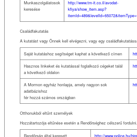
Munkaszolgálatosok
http://www.tm-it.co.il/avodat-
keresése
kfiya/show_item.asp?
itemId=489&levelId=65072&itemType=
Családfakutatás
A kutatást vagy Önnek kell elvégezni, vagy egy családfakutatássa
Saját kutatáshoz segítséget kaphat a következő címen
ht
Hasznos linkeket és kutatással foglalkozó cégeket talál
ht
a következő oldalon
A Mormon egyház honlapja, amely nagyon sok
ht
adatbázishoz
fér hozzá számos országban
Otthonukból eltűnt személyek
Hozzátartozója eltűnése esetén a Rendőrséghez célszerű fordulni
Rendőrség által keresett
http://www.police.hu/hir