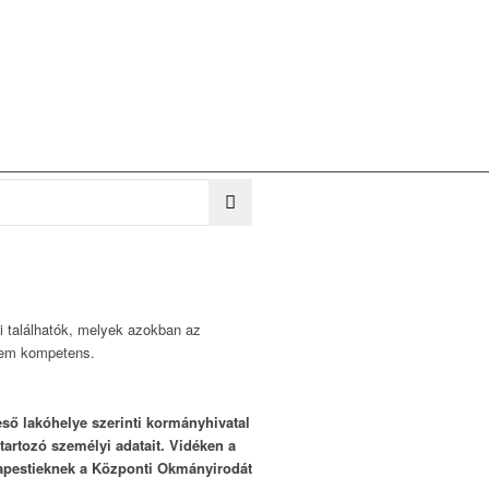
i találhatók, melyek azokban az
nem kompetens.
ső lakóhelye szerinti kormányhivatal
tartozó személyi adatait. Vidéken a
udapestieknek a Központi Okmányirodát