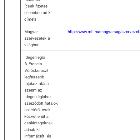
(csak fizetés
ellenében ad ki
címet)
Magyar
http://www.mti.hu/magyarsag/szerveze
szervezetek a
világban
Idegenlégió
A Francia
Vöröskereszt
legfrissebb
tájékoztatása
szerint az
Idegenlégióhoz
szerződött fiatalok
hollétéről csak
közvetlenül a
családtagoknak
adnak ki
információt, és