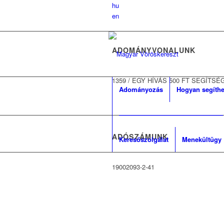
hu
en
ADOMÁNYVONALUNK
1359
/
EGY HÍVÁS 500 FT SEGÍTSÉ
Adományozás
Hogyan segíthe
————————————————
KERESŐSZOLGÁ
ADÓSZÁMUNK
Keresőszolgálat
Menekültügy
Hol találhatsz még segítséget?
19002093-2-41