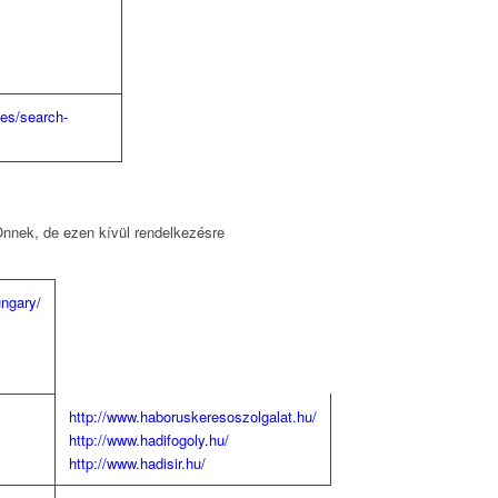
ges/search-
Önnek, de ezen kívül rendelkezésre
ungary/
http://www.haboruskeresoszolgalat.hu/
http://www.hadifogoly.hu/
http://www.hadisir.hu/