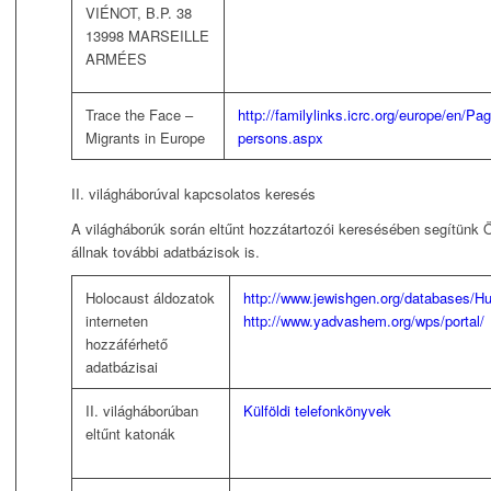
VIÉNOT, B.P. 38
13998 MARSEILLE
ARMÉES
Trace the Face –
http://familylinks.icrc.org/europe/en/Pa
Migrants in Europe
persons.aspx
II. világháborúval kapcsolatos keresés
A világháborúk során eltűnt hozzátartozói keresésében segítünk 
állnak további adatbázisok is.
Holocaust áldozatok
http://www.jewishgen.org/databases/H
interneten
http://www.yadvashem.org/wps/portal/
hozzáférhető
adatbázisai
II. világháborúban
Külföldi telefonkönyvek
eltűnt katonák