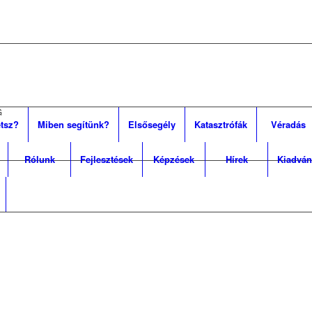
G
tsz?
Miben segítünk?
Elsősegély
Katasztrófák
Véradás
Rólunk
Fejlesztések
Képzések
Hírek
Kiadván
LAT /