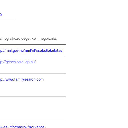
0
l foglalkozó céget kell megbíznia.
tp://mnl.gov.hu/mnl/ol/csaladfakutatas
tp://genealogia.lap.hu/
tp://www.familysearch.com
.
ek-es-informaciok/nyilvanos-