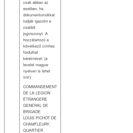
csak abban az
esetben, ha
dokumentumokkal
tudják igazolni a
családi
jogviszonyt. A
hozzátartozó a
következő címhez
fordulhat
kérelmével: (a
levelet magyar
nyelven is lehet
írni!)
COMMANDEMENT
DE LA LEGION
ÉTRANGERE
GENERAL DE
BRIGADE
LOUIS PICHOT DE
CHAMFLEURY,
QUARTIER