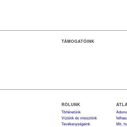
TÁMOGATÓINK
RÓLUNK
ÁTL
Történetünk
Adom
Víziónk és missziónk
felhas
Tevékenységeink
Mit, h