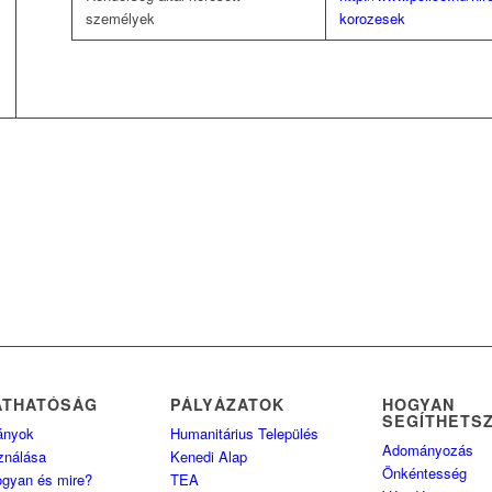
személyek
korozesek
ÁTHATÓSÁG
PÁLYÁZATOK
HOGYAN
SEGÍTHETS
ányok
Humanitárius Település
Adományozás
ználása
Kenedi Alap
Önkéntesség
ogyan és mire?
TEA