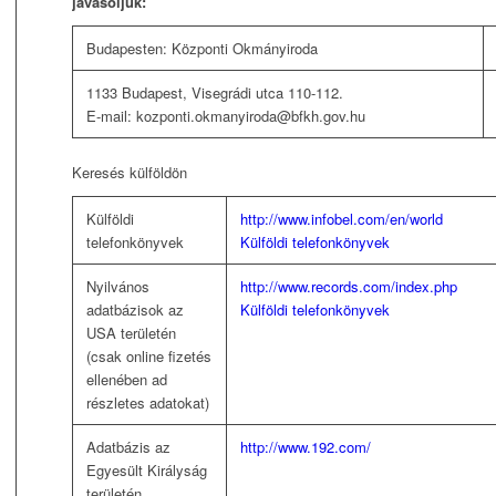
javasoljuk:
Budapesten: Központi Okmányiroda
1133 Budapest, Visegrádi utca 110-112.
E-mail: kozponti.okmanyiroda@bfkh.gov.hu
Keresés külföldön
Külföldi
http://www.infobel.com/en/world
telefonkönyvek
Külföldi telefonkönyvek
Nyilvános
http://www.records.com/index.php
adatbázisok az
Külföldi telefonkönyvek
USA területén
(csak online fizetés
ellenében ad
részletes adatokat)
Adatbázis az
http://www.192.com/
Egyesült Királyság
területén