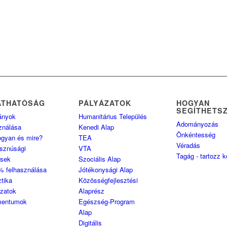
ÁTHATÓSÁG
PÁLYÁZATOK
HOGYAN
SEGÍTHETS
ányok
Humanitárius Település
Adományozás
ználása
Kenedi Alap
Önkéntesség
ogyan és mire?
TEA
Véradás
sznúsági
VTA
Tagág - tartozz 
ések
Szociális Alap
% felhasználása
Jótékonysági Alap
ztika
Közösségfejlesztési
ozatok
Alaprész
entumok
Egészség-Program
Alap
Digitális