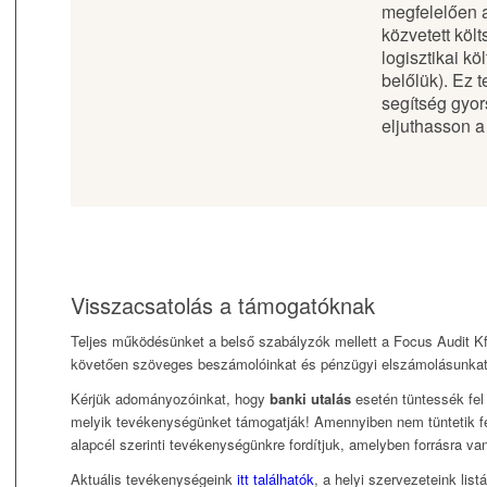
megfelelően 
közvetett költs
logisztikai k
belőlük). Ez t
segítség gyo
eljuthasson a
Visszacsatolás a támogatóknak
Teljes működésünket a belső szabályzók mellett a Focus Audit Kf
követően szöveges beszámolóinkat és pénzügyi elszámolásunka
Kérjük adományozóinkat, hogy
banki utalás
esetén tüntessék fel
melyik tevékenységünket támogatják! Amennyiben nem tüntetik f
alapcél szerinti tevékenységünkre fordítjuk, amelyben forrásra va
Aktuális tevékenységeink
itt találhatók
, a helyi szervezeteink list