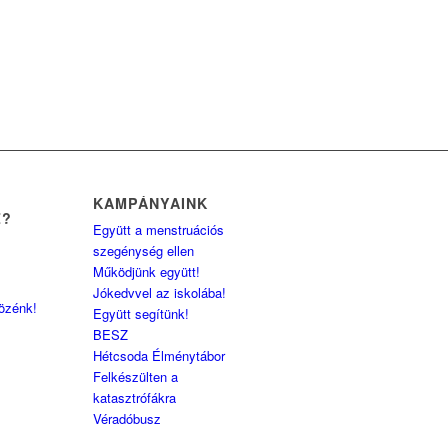
KAMPÁNYAINK
Z?
Együtt a menstruációs
szegénység ellen
Működjünk együtt!
Jókedvvel az iskolába!
közénk!
Együtt segítünk!
BESZ
Hétcsoda Élménytábor
Felkészülten a
katasztrófákra
Véradóbusz