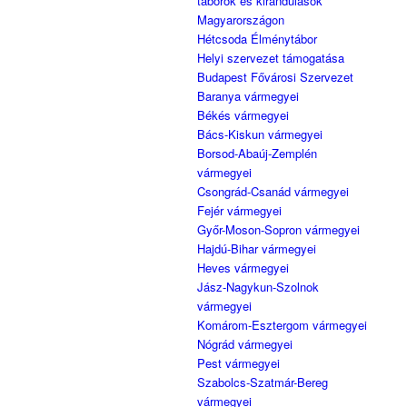
táborok és kirándulások
Magyarországon
Hétcsoda Élménytábor
Helyi szervezet támogatása
Budapest Fővárosi Szervezet
Baranya vármegyei
Békés vármegyei
Bács-Kiskun vármegyei
Borsod-Abaúj-Zemplén
vármegyei
Csongrád-Csanád vármegyei
Fejér vármegyei
Győr-Moson-Sopron vármegyei
Hajdú-Bihar vármegyei
Heves vármegyei
Jász-Nagykun-Szolnok
vármegyei
Komárom-Esztergom vármegyei
Nógrád vármegyei
Pest vármegyei
Szabolcs-Szatmár-Bereg
vármegyei