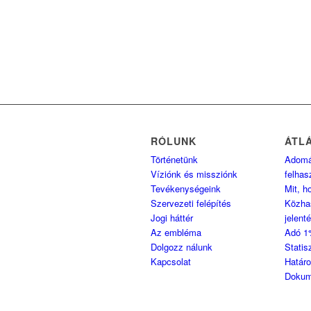
RÓLUNK
ÁTL
Történetünk
Adom
Víziónk és missziónk
felhas
Tevékenységeink
Mit, h
Szervezeti felépítés
Közha
Jogi háttér
jelent
Az embléma
Adó 1
Dolgozz nálunk
Statis
Kapcsolat
Határ
Dokum