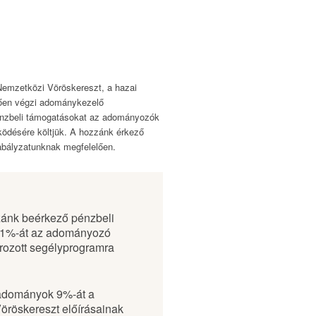
Nemzetközi Vöröskereszt, a hazai
lően végzi adománykezelő
énzbeli támogatásokat az adományozók
ködésére költjük. A hozzánk érkező
abályzatunknak megfelelően.
ánk beérkező pénzbeli
1%-át az adományozó
rozott segélyprogramra
adományok 9%-át a
öröskereszt előírásainak