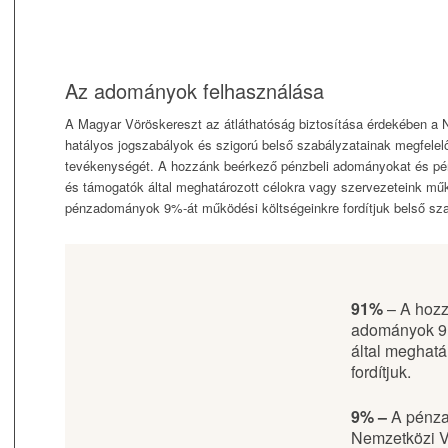
Az adományok felhasználása
A Magyar Vöröskereszt az átláthatóság biztosítása érdekében a 
hatályos jogszabályok és szigorú belső szabályzatainak megfele
tevékenységét. A hozzánk beérkező pénzbeli adományokat és p
és támogatók által meghatározott célokra vagy szervezeteink mű
pénzadományok 9%-át működési költségeinkre fordítjuk belső sz
91%
– A hozz
adományok 9
által meghatá
fordítjuk.
9% –
A pénz
Nemzetközi V