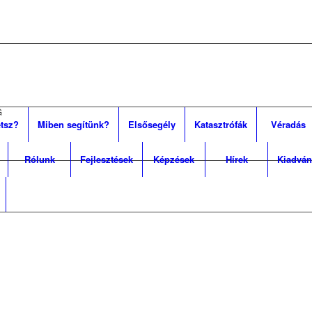
G
tsz?
Miben segítünk?
Elsősegély
Katasztrófák
Véradás
Rólunk
Fejlesztések
Képzések
Hírek
Kiadván
/