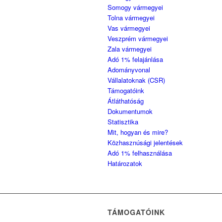
Somogy vármegyei
Tolna vármegyei
Vas vármegyei
Veszprém vármegyei
Zala vármegyei
Adó 1% felajánlása
Adományvonal
Vállalatoknak (CSR)
Támogatóink
Átláthatóság
Dokumentumok
Statisztika
Mit, hogyan és mire?
Közhasznúsági jelentések
Adó 1% felhasználása
Határozatok
TÁMOGATÓINK