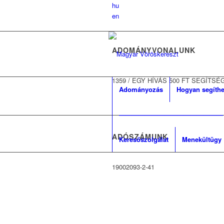
hu
en
ADOMÁNYVONALUNK
1359
/
EGY HÍVÁS 500 FT SEGÍTSÉ
Adományozás
Hogyan segíthe
————————————————
ADOMÁNYOZÁS 
ADÓSZÁMUNK
Keresőszolgálat
Menekültügy
Átláthatóság
19002093-2-41