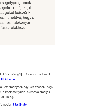
a segélyprogramok
égeire fordítjuk (pl.
öltségeket fedezünk
eszi lehetővé, hogy a
rsan és hatékonyan
 rászorulókhoz.
t. könyvvizsgálja. Az éves auditokat
t
itt érheti el
.
 a közleményben egy-két szóban, hogy
el a közleményben, akkor valamelyik
n szükség.
ája pedig
itt található
.